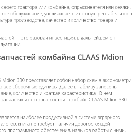
 своего трактора или комбайна, опрыскивателя или сеялки,
ское обслуживание, увеличиваете итоговую рентабельност
ьтура производства, качество и количество товара и
апчастей — это разовая инвестиция, в дальнейшем он
плуатации.
 запчастей комбайна CLAAS Mdion
S Mdion 330 представляет собой набор схем в аксонометри
 все сборочные единицы. Далее в таблицу занесены
ание, количество и краткая характеристика. В нем
запчастях из которых состоит комбайн CLAAS Mdion 330
, является наиболее продуктивной в системе аграрного
налогов, книга не требует наличия дорогостоящей
го программного обеспечения, навыков работы с ними,