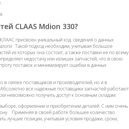
.
а.
тей CLAAS Mdion 330?
 КЛААС присвоен уникальный код. сведения о данных
алоги. Такой подход необходим, учитывая большое
тей из которых она состоит, а также поставки ее по всему
 определяет недостачу или излишек запчастей, что в свою
троту поставок и минимизирует ошибки в данных
о в связке поставщиков и производителей, но и в
Абсолютно все надежные поставщики запчастей работают
ески невозможно получить доступ к основным складам.
выборе, оформлении и приобретении деталей. С ним очень
фону. Применяя в своей работе большее количество
ь лучшие позиции, учитывая условия продажи, сроки,