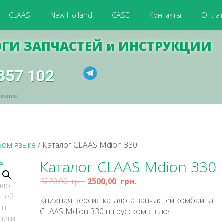
CLAAS
New Holland
CASE
Контакты
Оплат
ГИ ЗАПЧАСТЕЙ и ИНСТРУКЦИИ
357 102
платно
ком языке
/ Каталог CLAAS Mdion 330
Каталог CLAAS Mdion 330
3220,00
грн.
2500,00
грн.
Книжная версия каталога запчастей комбайна
CLAAS Mdion 330 на русском языке.