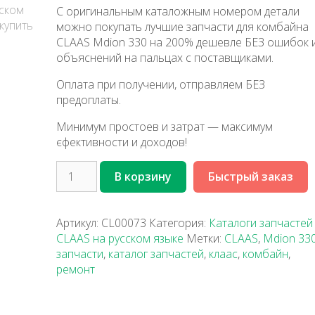
С оригинальным каталожным номером детали
можно покупать лучшие запчасти для комбайна
CLAAS Mdion 330 на 200% дешевле БЕЗ ошибок 
объяснений на пальцах с поставщиками.
Оплата при получении, отправляем БЕЗ
предоплаты.
Минимум простоев и затрат — максимум
єфективности и доходов!
В корзину
Быстрый заказ
Артикул:
CL00073
Категория:
Каталоги запчастей
CLAAS на русском языке
Метки:
CLAAS
,
Mdion 33
запчасти
,
каталог запчастей
,
клаас
,
комбайн
,
ремонт