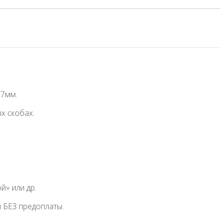
97мм.
х скобах.
й» или др.
 БЕЗ предоплаты.